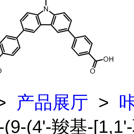
>
产品展厅
>
'-(9-(4'-羧基-[1,1