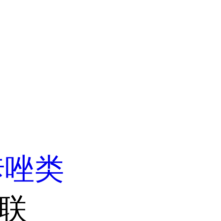
咔唑类
'-联