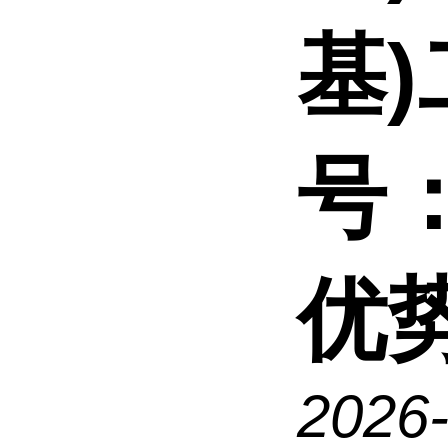
基)
号：
优
2026