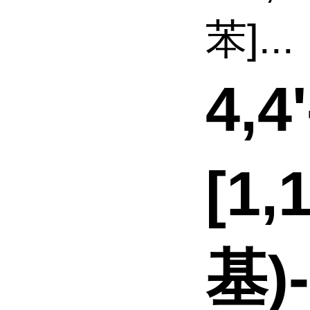
苯]...
4,4
[1,
基)