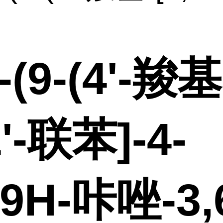
'-(9-(4'-羧基
1'-联苯]-4-
-9H-咔唑-3,