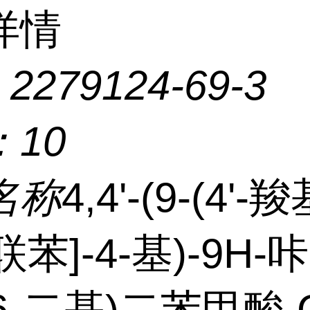
详情
：
2279124-69-3
：
10
名称
4,4'-(9-(4'-羧
'-联苯]-4-基)-9H-咔
,6-二基)二苯甲酸 