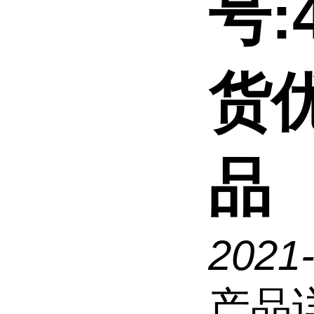
号:4
货
品
2021
产品