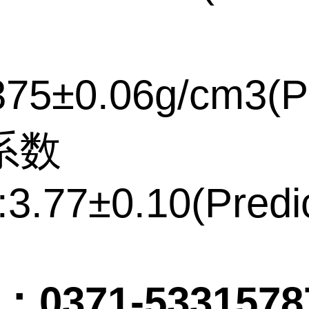
75±0.06g/cm3(Pr
系数
:3.77±0.10(Predi
：
0371-5331578