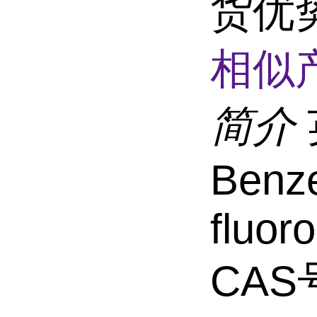
货优
相似
简介
Benze
fluor
CAS号