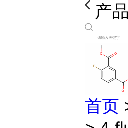
产
首页
> 4-fl