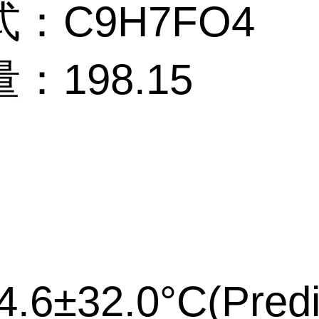
：C9H7FO4
：198.15
.6±32.0°C(Predi