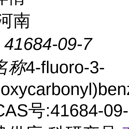
河南
：
41684-09-7
名称
4-fluoro-3-
oxycarbonyl)ben
 CAS号:41684-09