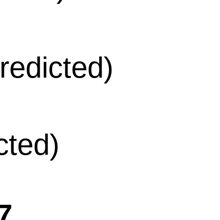
edicted)
cted)
7