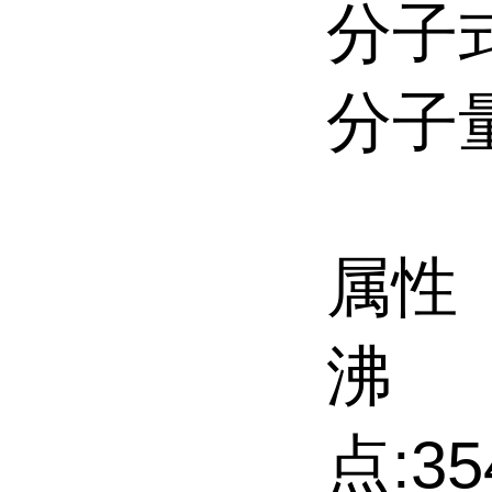
分子式
分子量
属性
沸
点:354