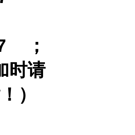
087
；
加时请
谢！）