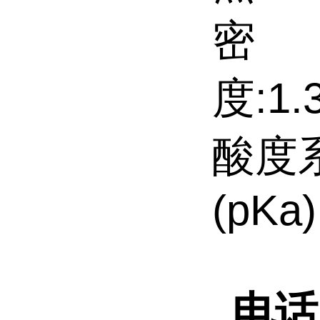
密
度:1.3
酸度
(pKa)
电话