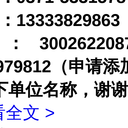
：
13333829863
：
3002622
979812
（申请添
下单位名称，谢
全文 >