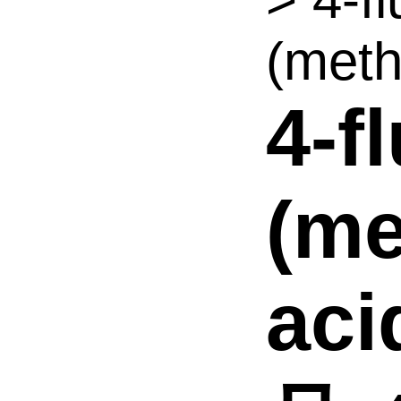
(meth
4-f
(me
aci