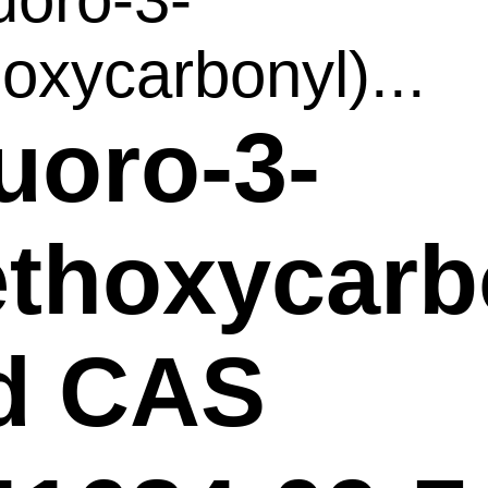
oxycarbonyl)...
luoro-3-
thoxycarb
d CAS