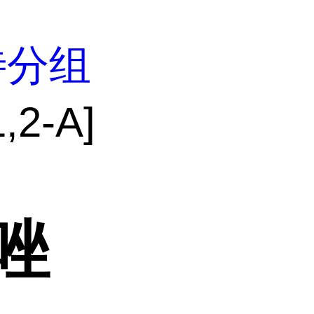
待分组
2-A]
咪唑