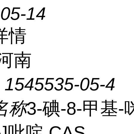
-05-14
详情
河南
：
1545535-05-4
名称
3-碘-8-甲基
-A]吡啶 CAS