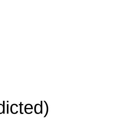
icted)