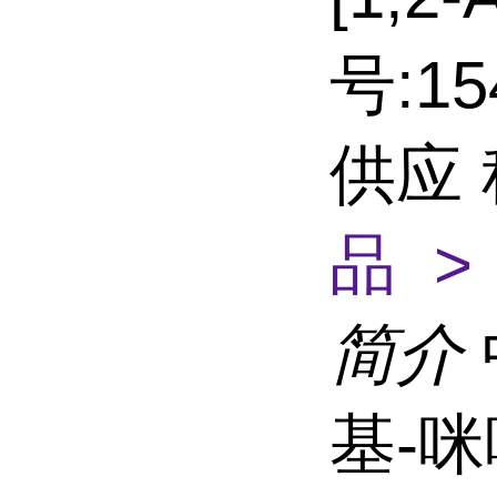
号:15
供应
品 >
简介
基-咪