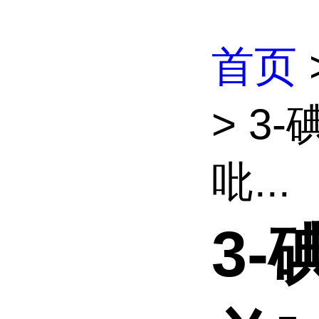
首页
> 3-
吡...
3-