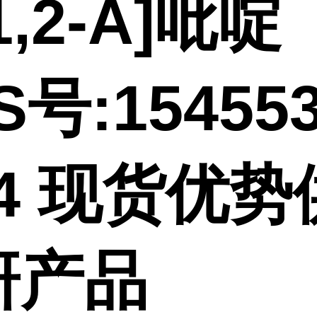
1,2-A]吡啶
S号:154553
-4 现货优
研产品