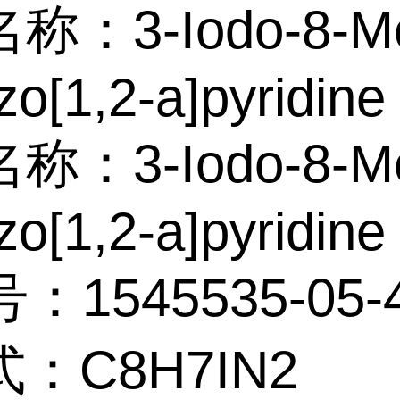
：3-Iodo-8-Met
zo[1,2-a]pyridine
：3-Iodo-8-Met
zo[1,2-a]pyridine
：1545535-05-
：C8H7IN2