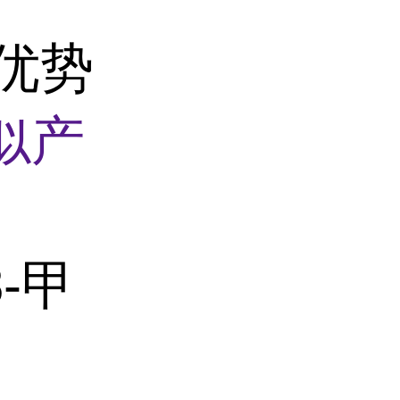
货优势
似产
-甲