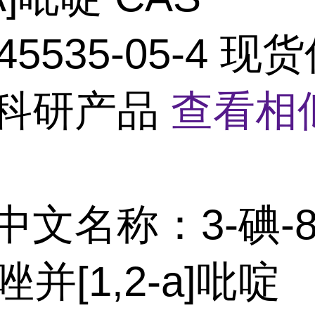
45535-05-4 现
 科研产品
查看相
中文名称：3-碘-8
唑并[1,2-a]吡啶