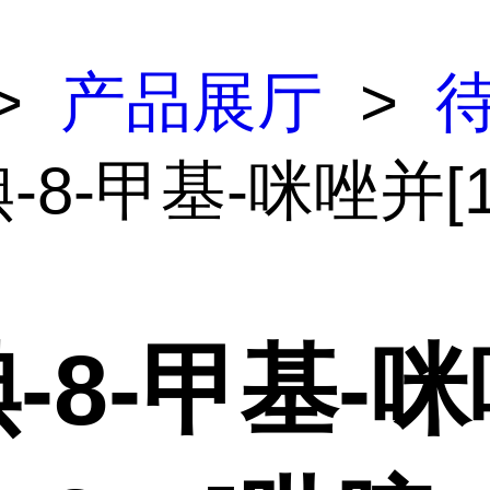
>
产品展厅
>
碘-8-甲基-咪唑并[1,
碘-8-甲基-