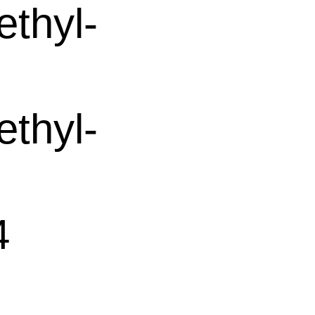
hyl-
hyl-
4