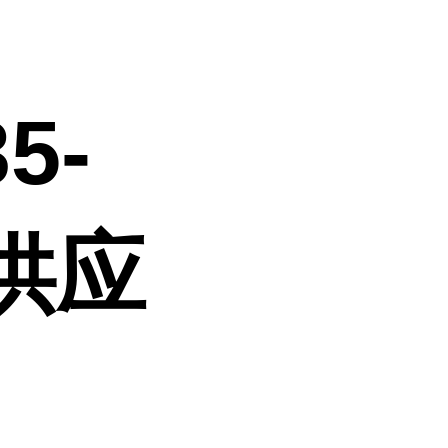
5-
势供应