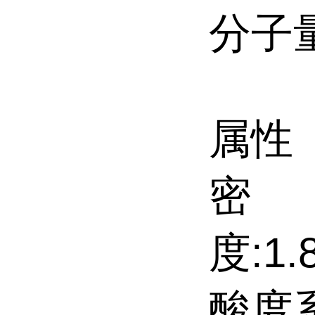
分子量
属性
密
度:1.8
酸度