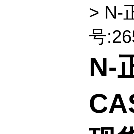
> N
号:265
N
CA