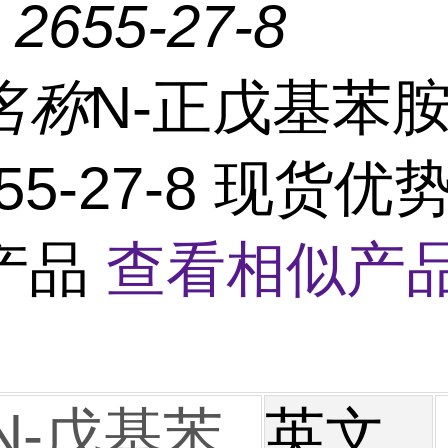
：
2655-27-8
名称
N-正戊基苯胺
655-27-8 现货
产品
查看相似产品
N-戊基苯
英文