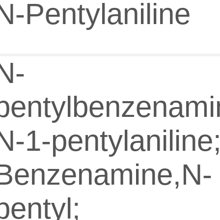
N-Pentylaniline
N-
pentylbenzenami
N-1-pentylaniline
Benzenamine,N-
pentyl;