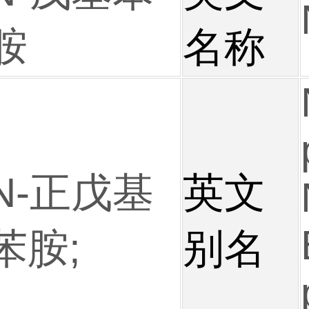
胺
名称
N-正戊基
英文
苯胺;
别名