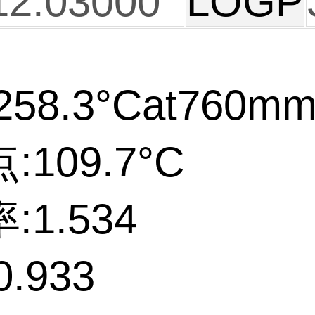
12.03000
LOGP
58.3°Cat760m
109.7°C
:1.534
.933