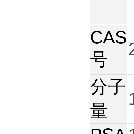
CAS
号
分子
量