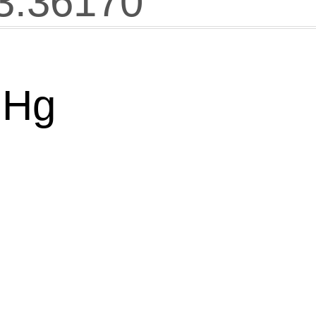
3.36170
mHg