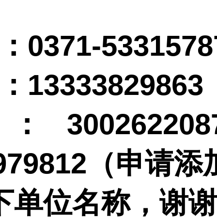
：
0371-5331578
：
13333829863
：
3002622
979812
（申请添
下单位名称，谢