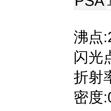
PSA
沸点:2
闪光点:
折射率
密度:0