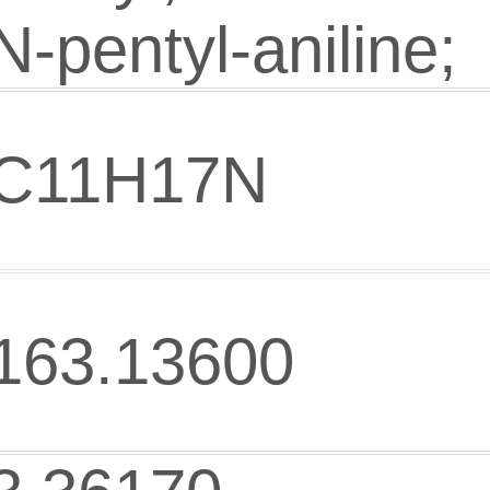
N-pentyl-aniline;
C11H17N
163.13600