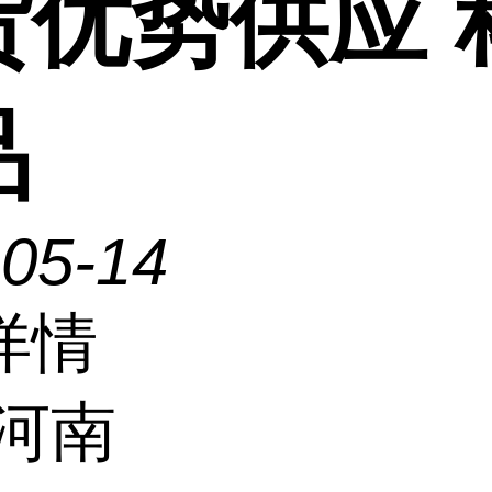
货优势供应 
品
-05-14
详情
河南