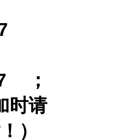
7
087
；
加时请
谢！）