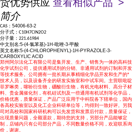
货优势供应
查看相似产品 >
简介
：
54006-63-2
CAS
分子式：
C10H7ClN2O2
分子量：
221.61984
中文别名
:
5-(4-
氯苯基
)-1H-
吡唑
-3-
甲酸
英文名称
:
5-(4-CHLOROPHENYL)-1H-PYRAZOLE-3-
CARBOXYLIC ACID
郑州阿尔法化工有限公司是集开发、生产、销售为一体的高科技
化学试剂公司，提供通用试剂的分销、非通用试剂的订制和开发
等技术服务。公司拥有一批长期从事精细化学品开发和生产的
*
技术人员，以及设备齐全的研发实验室和中试车间。主营联吡啶
菲罗啉类，噻吩衍生物，硼酸衍生物，有机光电材料、高分子材
料、贵金属催化剂，有机硅试剂及一些通用有机试剂等化学品，
价格优惠，质量保证，产品广泛应用于中科院各下辖单位，国内
各高校实验室以及化工企业科研单位等，均得到一致好评。另我
司对高校和国家科研机构可以先发货和发票后付款，质量保证，
出现质量问题，全额退款，期待您的支持，另部分产品能够定
制，店铺内只有公司部分产品，不同数量价格不同，欢迎联系询
价，谢谢。