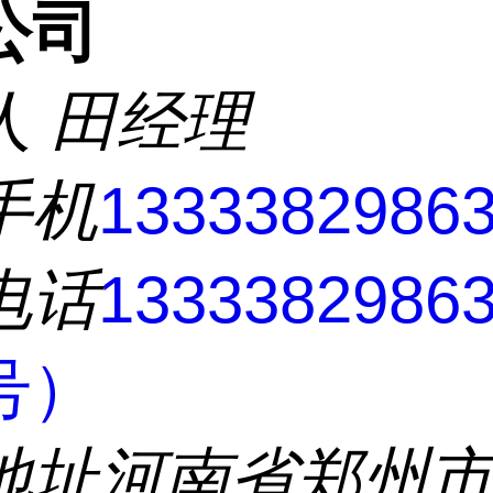
公司
人
田经理
手机
1333382986
电话
133338298
号）
地址
河南省郑州