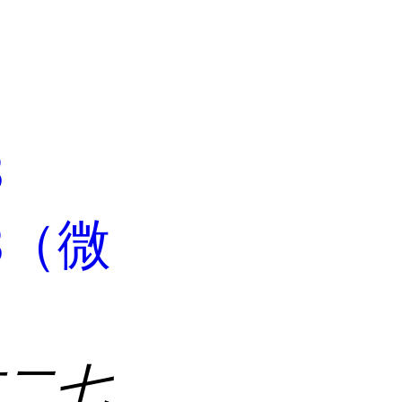
3
63（微
市二七