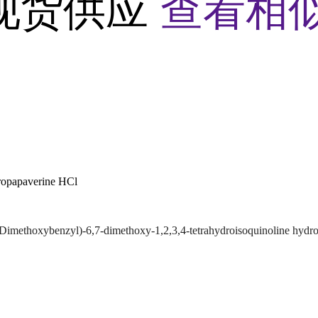
现货供应
查看相
ropapaverine HCl
-Dimethoxybenzyl)-6,7-dimethoxy-1,2,3,4-tetrahydroisoquinoline hydro